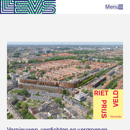
Menu
Projecten
Bureau
Expertises
Contact
EN
Vernieuwen, verdichten en vergroenen