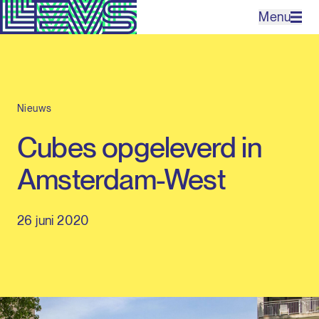
Menu
Projecten
Nieuws
Bureau
Cubes opgeleverd in
Expertises
Amsterdam-West
Contact
26 juni 2020
EN