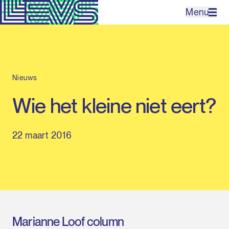
Menu
Projecten
Nieuws
Bureau
Wie het kleine niet eert?
Expertises
22 maart 2016
Contact
EN
Marianne Loof column