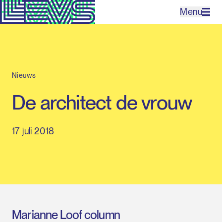
Menu
Projecten
Nieuws
Bureau
De architect de vrouw
Expertises
17 juli 2018
Contact
EN
Marianne Loof column